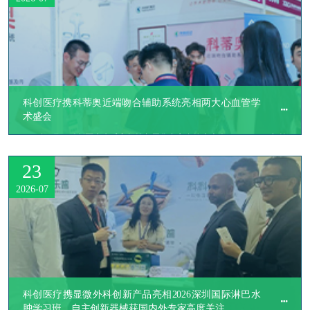
科创医疗携科蒂奥近端吻合辅助系统亮相两大心血管学
术盛会
2026年7月，科创医疗先后亮相第九届华中心血管病大会（2026 C4）与第
五届北京结构性心脏病外科论坛（SHSF2026）两场全国性心血管学术盛
23
会。
2026-07
科创医疗携显微外科创新产品亮相2026深圳国际淋巴水
肿学习班，自主创新器械获国内外专家高度关注