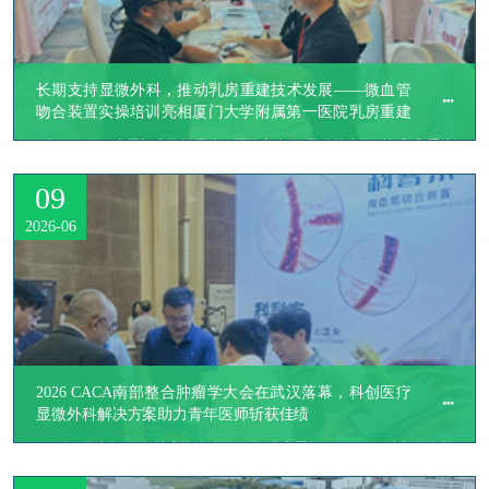
长期支持显微外科，推动乳房重建技术发展——微血管
吻合装置实操培训亮相厦门大学附属第一医院乳房重建
研讨会
​6月12-14日，由厦门大学附属第一医院主办的“乳腺肿瘤整形与乳房重建
研讨会”在厦门召开。大会汇聚了全国多地乳腺外科、整形外科及显微外
09
科专家，围绕乳腺癌术后乳房再造、皮瓣解剖、术前评估、显微吻合等热
点议题展开深入交流与实操培训。
2026-06
2026 CACA南部整合肿瘤学大会在武汉落幕，科创医疗
显微外科解决方案助力青年医师斩获佳绩
​2026年6月上旬，以“肿瘤防治 赢在整合”为主题的2026 CACA南部整合肿
瘤学大会在武汉圆满落幕。