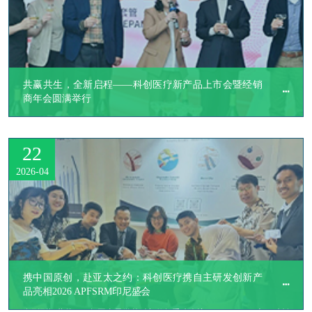
共赢共生，全新启程——科创医疗新产品上市会暨经销
商年会圆满举行
22
2026-04
携中国原创，赴亚太之约：科创医疗携自主研发创新产
品亮相2026 APFSRM印尼盛会