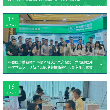
​7月17日至19日，2026深圳国际淋巴水肿学习班在深圳市新华医院盛大举
行。本次学习班由深圳市医学会主办，以“精准、融通、创新”为主题，汇
18
聚了来自中国、美国、西班牙、韩国、日本、沙特等20余个国家的淋巴外
科权威专家，吸引了200多名医护人员参会。作为在显微外科领域持续深
2026-06
耕的创新力量，科创医疗集团在本次学习班上设立展台，集中展示了覆盖
显微外科手术多个关键环节的系列化创新产品，成为展会现场备受关注的
展台之一。
科创医疗携显微外科整体解决方案亮相第十六届显微外
科学术会议，创新产品以卓越性能赢得与会专家高度赞
誉
​6月12日至14日，中华医学会第十六届显微外科学术会议在上海隆重召
开。作为国内显微外科领域权威性最高、学术影响力最广的顶级行业盛会
16
之一，大会汇聚了全国顶尖专家学者与临床骨干，注册代表754人、特邀
嘉宾224人，总参会人数达1180人，创历年新高。会议设置主会场院士论
2026-06
坛、大师讲坛及九个专场议题，全面呈现了领域内的最新进展与前沿动
向。