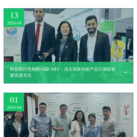
​在刚刚闭幕的2026年亚太显微外科与修复重建会议（APFSRM）上，科创
医疗携自主研发、代表中国创新实力的一系列自主研发创新产品精彩亮
13
相。公司不仅设立了专题展位，更成功举办了一场别开生面的“微血管吻
合装置操作工作坊”。
2026-04
科创医疗亮相第93届CMEF：自主研发创新产品引国际专
家高度关注
​近日，第93届中国国际医疗器械博览会（CMEF）在上海国家会展中心圆
满落幕。本届大会以“创新聚变·无限跃迁”为主题，汇聚全球20余个国家
01
和地区的近5000家品牌企业，吸引超30万专业观众。科创医疗携多项自主
研发的创新器械产品亮相，凭借差异化的产品定位及直观可操作的现场演
2026-04
示，成为展会现场的一大亮点。