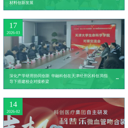
材料创新发展
​2026年3月17日，以“洞见・材变・共赢”为主题的高端医疗器械生物材料
峰会在北京大兴生物医药基地成功举办。董事长兼总裁刘丽娜女士、研发
17
总监张总应邀出席，分别在骨科材料与齿科材料前沿会场发表主题演讲，
并参与圆桌论坛，展现了科创医疗在可降解镁合金领域的深厚积累与前瞻
2026-03
布局。
深化产学研用协同创新 华融科创在天津经开区科创局指
导下搭建校企对接桥梁
​2026年3月10日，在天津经开区科技创新局的指导下，萤火联盟成员华融
科创生物科技（天津）有限公司联合天津科技成果转化投资服务有限公
14
司、天津大学生命科学学院共同主办的“萤火计划·科创赋能”医疗器械成
果转化高校行暨天津大学生命科学学院对接交流专场活动，在华融科创生
2026-02
物科技（天津）有限公司成功举办。本次活动旨在搭建高校科研资源与企
业产业需求深度对接的桥梁，为区域医疗器械产业高质量发展注入新动
能。