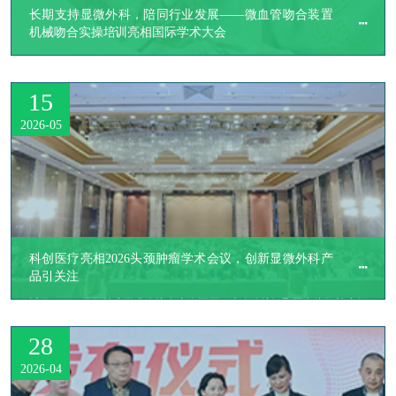
长期支持显微外科，陪同行业发展——微血管吻合装置
机械吻合实操培训亮相国际学术大会
15
2026-05
科创医疗亮相2026头颈肿瘤学术会议，创新显微外科产
品引关注
​近日，2026头颈肿瘤学术会议在上海召开。本次会议汇聚国内头颈肿瘤领
域顶尖专家学者，围绕免疫治疗、基因治疗、人工智能应用等热点展开深
28
入交流。
2026-04