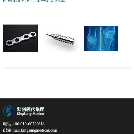
电话:+86-010-60720818
邮箱:
mail.kingsungmedical.com